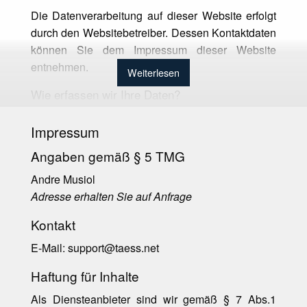
Die Datenverarbeitung auf dieser Website erfolgt
durch den Websitebetreiber. Dessen Kontaktdaten
können Sie dem Impressum dieser Website
entnehmen.
Weiterlesen
Wie erfassen wir Ihre Daten?
Ihre Daten werden zum einen dadurch erhoben,
Impressum
dass Sie uns diese mitteilen. Hierbei kann es sich
z.B. um Daten handeln, die Sie in ein
Angaben gemäß § 5 TMG
Kontaktformular eingeben.
Andre Musiol
Andere Daten werden automatisch beim Besuch
Adresse erhalten Sie auf Anfrage
der Website durch IT-Systeme erfasst. Das sind
Kontakt
vor allem technische Daten (z.B. Internetbrowser,
Betriebssystem oder Uhrzeit des Seitenaufrufs).
E-Mail:
support@taess.net
Die Erfassung dieser Daten erfolgt automatisch,
Haftung für Inhalte
sobald Sie unsere Website betreten.
Als Diensteanbieter sind wir gemäß § 7 Abs.1